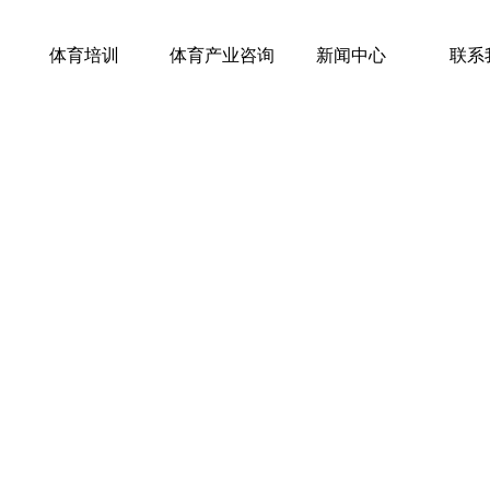
体育培训
体育产业咨询
新闻中心
联系