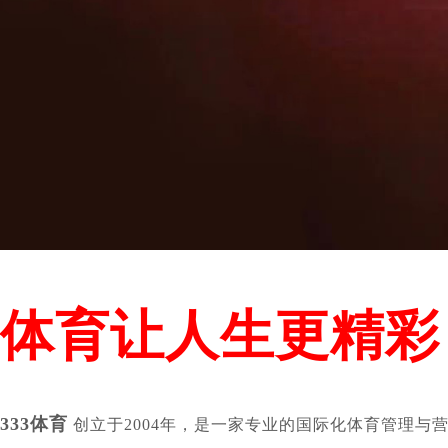
体育让人生更精彩
333体育
创立于2004年，是一家专业的国际化体育管理与