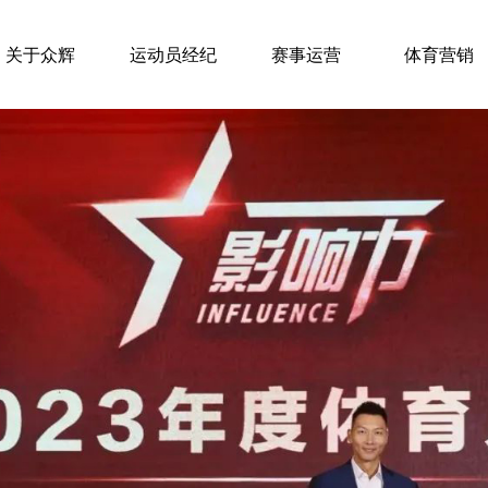
关于众辉
运动员经纪
赛事运营
体育营销