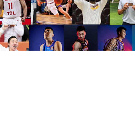
赛事运营
333体育组织各种赛事运营，
协助创办、策划并成功推广
及大学参加。
赢得广泛的社会赞誉和影响力，拓展中国