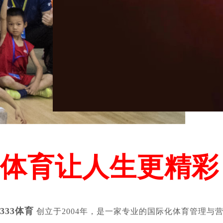
体育让人生更精彩
333体育
创立于2004年，是一家专业的国际化体育管理与