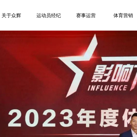
关于众辉
运动员经纪
赛事运营
体育营销