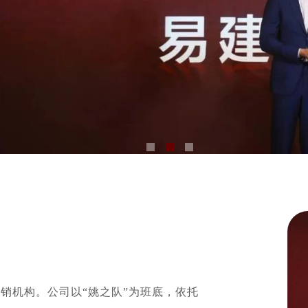
营销机构。公司以“姚之队”为班底，依托