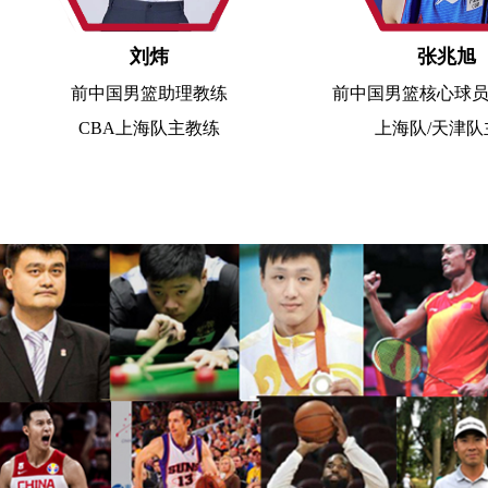
张兆旭
张
前
中国男篮核心球员，前CBA
中国男
上海队/天津队主力
CBA上