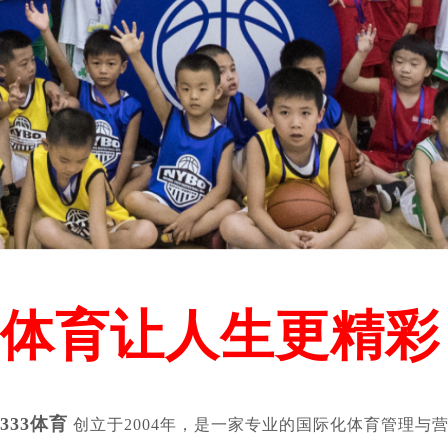
体育让人生更精彩
333体育
创立于2004年，是一家专业的国际化体育管理与