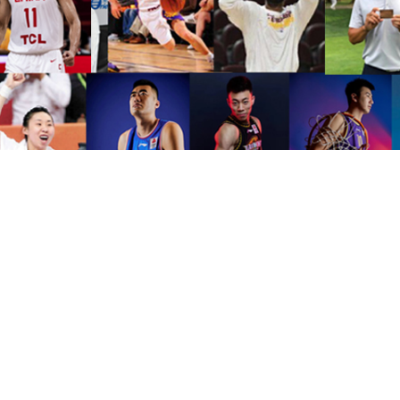
赛事运营
333体育组织各种赛事运营，
协助创办、策划并成功推广
及大学参加。
赢得广泛的社会赞誉和影响力，拓展中国