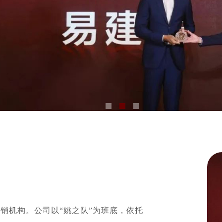
营销机构。公司以“姚之队”为班底，依托