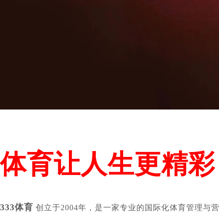
体育让人生更精彩
333体育
创立于2004年，是一家专业的国际化体育管理与