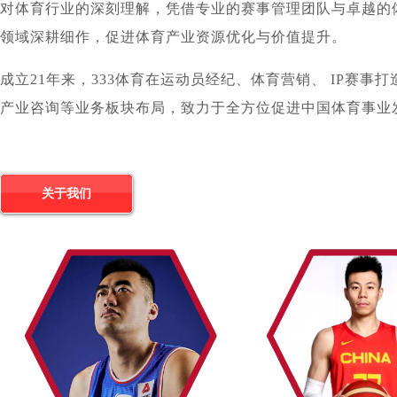
对体育行业的深刻理解，凭借专业的赛事管理团队与卓越的
领域深耕细作，促进体育产业资源优化与价值提升。
成立21年来，333体育在运动员经纪、体育营销、 IP赛
产业咨询等业务板块布局，致力于全方位促进中国体育事业
关于我们